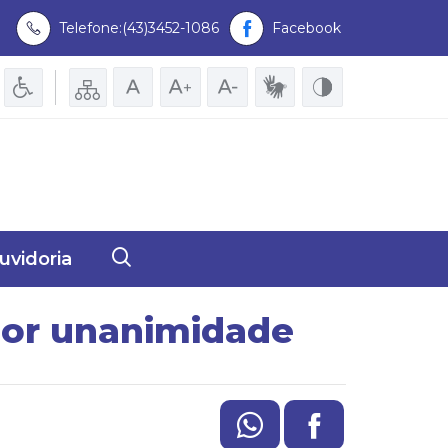
Telefone:(43)3452-1086
Facebook
uvidoria
 por unanimidade